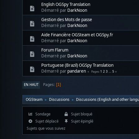
English OGSpy Translation
Démarré par
DarkNoon
Gestion des Mots de passe
Démarré par
DarkNoon
Aide Financière OGSteam et OGSpy.fr
Démarré par
DarkNoon
Forum Flarum
Démarré par
DarkNoon
Portuguese (Brazil) OGSpy Translation
Démarré par
pandaren
1
2
3
...
5
Pages
Pages
EN HAUT
1
OGSteam
Discussions
Discussions (English and other lang
►
►
Sondage
Sujet bloqué
Sujet déplacé
Sujet épinglé
Sujets que vous suivez