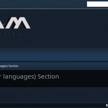
uages) Section
r languages) Section
R