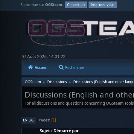
Bienvenue sur
OGSteam
.
Connexion
Inscrivez-vous
07 Août 2026, 14:01:22
Accueil
Rechercher
OGSteam
Discussions
Discussions (English and other lang
►
►
Discussions (English and othe
For all discussions and questions concerning OGSteam Tools
Pages
EN BAS
1
Sujet
/
Démarré par