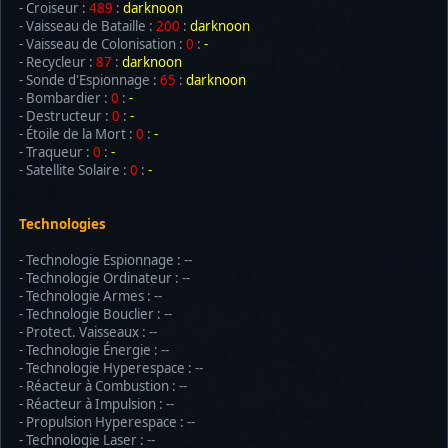
- Croiseur :
489
:
darknoon
- Vaisseau de Bataille :
200
:
darknoon
- Vaisseau de Colonisation :
0
:
-
- Recycleur :
87
:
darknoon
- Sonde d'Espionnage :
65
:
darknoon
- Bombardier :
0
:
-
- Destructeur :
0
:
-
- Étoile de la Mort :
0
:
-
- Traqueur :
0
:
-
- Satellite Solaire :
0
:
-
Technologies
- Technologie Espionnage : --
- Technologie Ordinateur : --
- Technologie Armes : --
- Technologie Bouclier : --
- Protect. Vaisseaux : --
- Technologie Énergie : --
- Technologie Hyperespace : --
- Réacteur à Combustion : --
- Réacteur à Impulsion : --
- Propulsion Hyperespace : --
- Technologie Laser : --