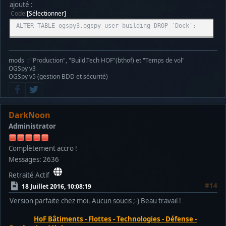
ajouté :
Code
Sélectionner
Notice: Undefined offset: 0 in /home/ospy/public_html/ogspy
ALTER TABLE ogspy3.ogspy_user_building DROP `Dock`;
Warning: mysql_free_result() expects parameter 1 to be reso
Warning: mysql_free_result() expects parameter 1 to be reso
mods : "Production", "Build.Tech HOF"(bthof) et "Temps de vol"
OGSpy v3
Warning: mysql_fetch_array() expects parameter 1 to be reso
OGSpy v5 (gestion BDD et sécurité)
Notice: Undefined offset: 0 in /home/ospy/public_html/ogspy
Warning: mysql_free_result() expects parameter 1 to be reso
DarkNoon
Administrator
Warning: mysql_free_result() expects parameter 1 to be reso
Complètement accro !
Messages: 2636
Retraité Actif
#14
18 Juillet 2016, 10:08:19
Version parfaite chez moi. Aucun soucis ;-) Beau travail !
HoF Bâtiments - Flottes - Technologies - Défense -