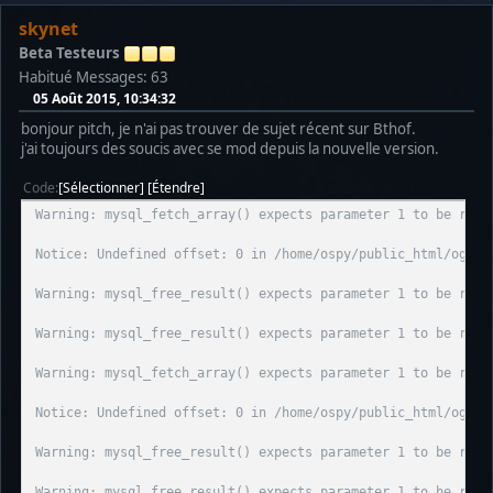
skynet
Beta Testeurs
Habitué
Messages: 63
05 Août 2015, 10:34:32
bonjour pitch, je n'ai pas trouver de sujet récent sur Bthof.
j'ai toujours des soucis avec se mod depuis la nouvelle version.
Code
Sélectionner
Étendre
Warning: mysql_fetch_array() expects parameter 1 to be reso
Notice: Undefined offset: 0 in /home/ospy/public_html/ogspy
Warning: mysql_free_result() expects parameter 1 to be reso
Warning: mysql_free_result() expects parameter 1 to be reso
Warning: mysql_fetch_array() expects parameter 1 to be reso
Notice: Undefined offset: 0 in /home/ospy/public_html/ogspy
Warning: mysql_free_result() expects parameter 1 to be reso
Warning: mysql_free_result() expects parameter 1 to be reso