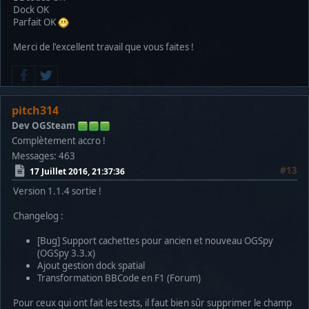
Dock OK
Warning: mysql_fetch_array() expects parameter 1 to be reso
Parfait OK
Notice: Undefined offset: 0 in /home/ospy/public_html/ogspy
Merci de l'excellent travail que vous faites !
Warning: mysql_free_result() expects parameter 1 to be reso
Warning: mysql_free_result() expects parameter 1 to be reso
pitch314
Warning: mysql_fetch_array() expects parameter 1 to be reso
Dev OGSteam
Notice: Undefined offset: 0 in /home/ospy/public_html/ogspy
Complètement accro !
Messages: 463
Warning: mysql_free_result() expects parameter 1 to be reso
#13
17 Juillet 2016, 21:37:36
Warning: mysql_free_result() expects parameter 1 to be reso
Version 1.1.4 sortie !
Warning: mysql_fetch_array() expects parameter 1 to be reso
Changelog :
Notice: Undefined offset: 0 in /home/ospy/public_html/ogspy
[Bug] Support cachettes pour ancien et nouveau OGSpy
(OGSpy 3.3.x)
Warning: mysql_free_result() expects parameter 1 to be reso
Ajout gestion dock spatial
Transformation BBCode en F1 (Forum)
Warning: mysql_free_result() expects parameter 1 to be reso
Pour ceux qui ont fait les tests, il faut bien sûr supprimer le champ
Warning: mysql_fetch_array() expects parameter 1 to be reso