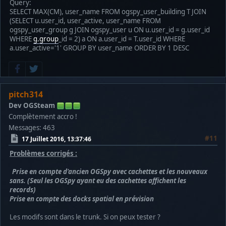
Query:
Warning: mysql_free_result() expects parameter 1 to be reso
SELECT MAX(CM), user_name FROM ogspy_user_building T JOIN
(SELECT u.user_id, user_active, user_name FROM
Warning: mysql_fetch_array() expects parameter 1 to be reso
ogspy_user_group g JOIN ogspy_user u ON u.user_id = g.user_id
WHERE
g.group
_id = 2) a ON a.user_id = T.user_id WHERE
Notice: Undefined offset: 0 in /home/ospy/public_html/ogspy
a.user_active='1' GROUP BY user_name ORDER BY 1 DESC
Warning: mysql_free_result() expects parameter 1 to be reso
Warning: mysql_free_result() expects parameter 1 to be reso
pitch314
Warning: mysql_fetch_array() expects parameter 1 to be reso
Dev OGSteam
Notice: Undefined offset: 0 in /home/ospy/public_html/ogspy
Complètement accro !
Messages: 463
Warning: mysql_free_result() expects parameter 1 to be reso
#11
17 Juillet 2016, 13:37:46
Warning: mysql_free_result() expects parameter 1 to be reso
Problèmes corrigés :
Warning: mysql_fetch_array() expects parameter 1 to be reso
Prise en compte d'ancien OGSpy avec cachettes et les nouveaux
sans. (Seul les OGSpy ayant eu des cachettes affichent les
Notice: Undefined offset: 0 in /home/ospy/public_html/ogspy
records)
Prise en compte des docks spatial en prévision
Warning: mysql_free_result() expects parameter 1 to be reso
Les modifs sont dans le trunk. Si on peux tester ?
Warning: mysql_free_result() expects parameter 1 to be reso