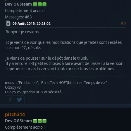
Warning: mysql_fetch_array() expects parameter 1 to be reso
Dev OGSteam
Complètement accro !
Notice: Undefined offset: 0 in /home/ospy/public_html/ogspy
Messages: 463
Warning: mysql_free_result() expects parameter 1 to be reso
#3
09 Août 2015, 20:23:02
Bonjour je reviens ...
Warning: mysql_free_result() expects parameter 1 to be reso
Et je viens de voir que les modifications que je faites sont restées
Warning: mysql_fetch_array() expects parameter 1 to be reso
sur mon PC, désolé.
Notice: Undefined offset: 0 in /home/ospy/public_html/ogspy
Je viens de pousser sur le dépôt dans le trunk.
Il y a encore 2-3 petites choses à faire avant de passer à la version
Warning: mysql_free_result() expects parameter 1 to be reso
supérieure, mais la version trunk corrige tous les problèmes.
Warning: mysql_free_result() expects parameter 1 to be reso
mods : "Production", "Build.Tech HOF"(bthof) et "Temps de vol"
Warning: mysql_fetch_array() expects parameter 1 to be reso
OGSpy v3
OGSpy v5 (gestion BDD et sécurité)
Notice: Undefined offset: 0 in /home/ospy/public_html/ogspy
Warning: mysql_free_result() expects parameter 1 to be reso
pitch314
Warning: mysql_free_result() expects parameter 1 to be reso
Dev OGSteam
Complètement accro !
Warning: mysql_fetch_array() expects parameter 1 to be reso