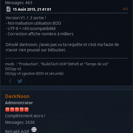
Messages: 463
Notice: Undefined offset: 0 in /home/ospy/public_html/ogspy
#4
15 Août 2015, 21:41:01
Version V1.1.3 sortie !
Warning: mysql_free_result() expects parameter 1 to be reso
- Normalisation utilisation BDD
- UTF-8 + rétrocompatibilité
Warning: mysql_free_result() expects parameter 1 to be reso
- Correction affiche nombre à milliers
Warning: mysql_fetch_array() expects parameter 1 to be reso
Désolé darknoon, j'avais pas vu ta requête et c'est ma faute de
n'avoir rien poussé sur bitbucket.
Notice: Undefined offset: 0 in /home/ospy/public_html/ogspy
Warning: mysql_free_result() expects parameter 1 to be reso
mods : "Production", "Build.Tech HOF"(bthof) et "Temps de vol"
OGSpy v3
Warning: mysql_free_result() expects parameter 1 to be reso
OGSpy v5 (gestion BDD et sécurité)
Warning: mysql_fetch_array() expects parameter 1 to be reso
Notice: Undefined offset: 0 in /home/ospy/public_html/ogspy
DarkNoon
Administrator
Warning: mysql_free_result() expects parameter 1 to be reso
Warning: mysql_free_result() expects parameter 1 to be reso
Complètement accro !
Messages: 2636
Warning: mysql_fetch_array() expects parameter 1 to be reso
Retraité Actif