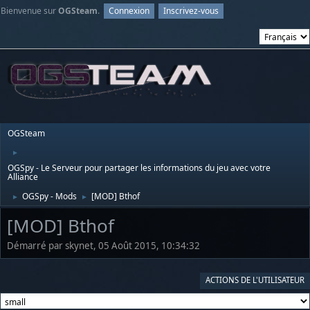
Bienvenue sur
OGSteam
.
Connexion
Inscrivez-vous
OGSteam
►
OGSpy - Le Serveur pour partager les informations du jeu avec votre
Alliance
OGSpy - Mods
[MOD] Bthof
►
►
[MOD] Bthof
Démarré par skynet, 05 Août 2015, 10:34:32
ACTIONS DE L'UTILISATEUR