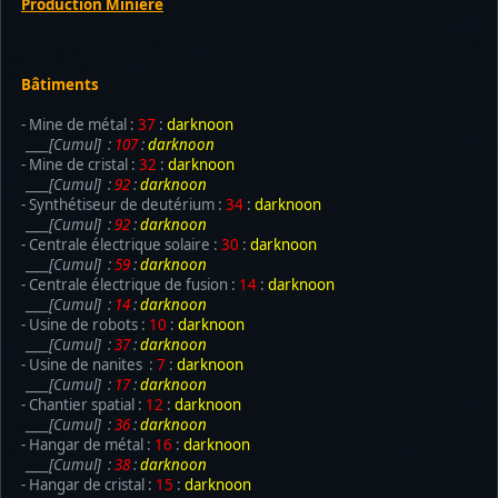
Production Miniere
Bâtiments
- Mine de métal :
37
:
darknoon
____[Cumul] :
107
:
darknoon
- Mine de cristal :
32
:
darknoon
____[Cumul] :
92
:
darknoon
- Synthétiseur de deutérium :
34
:
darknoon
____[Cumul] :
92
:
darknoon
- Centrale électrique solaire :
30
:
darknoon
____[Cumul] :
59
:
darknoon
- Centrale électrique de fusion :
14
:
darknoon
____[Cumul] :
14
:
darknoon
- Usine de robots :
10
:
darknoon
____[Cumul] :
37
:
darknoon
- Usine de nanites :
7
:
darknoon
____[Cumul] :
17
:
darknoon
- Chantier spatial :
12
:
darknoon
____[Cumul] :
36
:
darknoon
- Hangar de métal :
16
:
darknoon
____[Cumul] :
38
:
darknoon
- Hangar de cristal :
15
:
darknoon