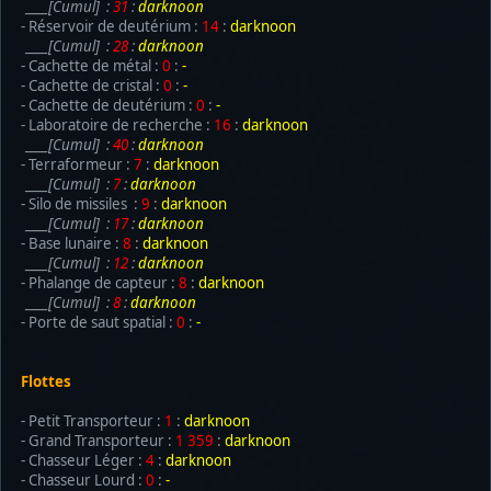
____[Cumul] :
31
:
darknoon
- Réservoir de deutérium :
14
:
darknoon
____[Cumul] :
28
:
darknoon
- Cachette de métal :
0
:
-
- Cachette de cristal :
0
:
-
- Cachette de deutérium :
0
:
-
- Laboratoire de recherche :
16
:
darknoon
____[Cumul] :
40
:
darknoon
- Terraformeur :
7
:
darknoon
____[Cumul] :
7
:
darknoon
- Silo de missiles :
9
:
darknoon
____[Cumul] :
17
:
darknoon
- Base lunaire :
8
:
darknoon
____[Cumul] :
12
:
darknoon
- Phalange de capteur :
8
:
darknoon
____[Cumul] :
8
:
darknoon
- Porte de saut spatial :
0
:
-
Flottes
- Petit Transporteur :
1
:
darknoon
- Grand Transporteur :
1 359
:
darknoon
- Chasseur Léger :
4
:
darknoon
- Chasseur Lourd :
0
:
-