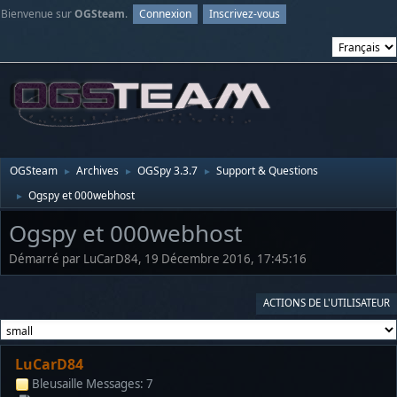
Bienvenue sur
OGSteam
.
Connexion
Inscrivez-vous
OGSteam
Archives
OGSpy 3.3.7
Support & Questions
►
►
►
Ogspy et 000webhost
►
Ogspy et 000webhost
Démarré par LuCarD84, 19 Décembre 2016, 17:45:16
ACTIONS DE L'UTILISATEUR
LuCarD84
Bleusaille
Messages: 7