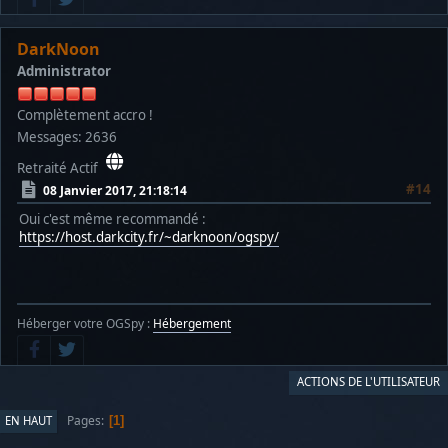
DarkNoon
Administrator
Complètement accro !
Messages: 2636
Retraité Actif
#14
08 Janvier 2017, 21:18:14
Oui c'est même recommandé :
https://host.darkcity.fr/~darknoon/ogspy/
Héberger votre OGSpy :
Hébergement
ACTIONS DE L'UTILISATEUR
Pages
EN HAUT
1