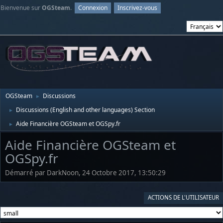
Bienvenue sur
OGSteam
.
Connexion
Inscrivez-vous
OGSteam
Discussions
►
Discussions (English and other languages) Section
►
Aide Financière OGSteam et OGSpy.fr
►
Aide Financière OGSteam et
OGSpy.fr
Démarré par DarkNoon, 24 Octobre 2017, 13:50:29
ACTIONS DE L'UTILISATEUR