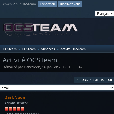
Bienvenue sur
OGSteam
.
Connexion
Inscrivez-vous
OGSteam
OGSteam
Annonces
Activité OGSTeam
►
►
►
Activité OGSTeam
Démarré par DarkNoon, 16 Janvier 2019, 13:36:47
ACTIONS DE L'UTILISATEUR
DarkNoon
Administrator