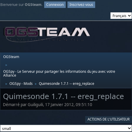
Bienvenue sur
OGSteam
.
Connexion
Inscrivez-vous
OGSteam
►
OGSpy - Le Serveur pour partager les informations du jeu avec votre
Alliance
OGSpy - Mods
Quimesonde 1.7.1 -- ereg_replace
►
►
Quimesonde 1.7.1 -- ereg_replace
Démarré par Guiliguili, 17 Janvier 2012, 09:51:10
ACTIONS DE L'UTILISATEUR