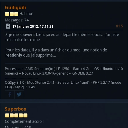
Guiliguili
Habitué
Messages: 74
#15
17 Janvier 2012, 17:11:31
Si je me souviens bien, j'ai eu au départ le même soucis... j'ai juste
réinitialisé les cache
Pour les dates, il y a dans un fichier du mod, une notion de
readonly
que j'ai supprimé...
Processeur : AMD Sempron(tm) LE-1250 -- Ram : 4 Go -- OS : Ubuntu 11.10
(oneiric) -- Noyau Linux 3.0.0-16-generic -- GNOME 3.2.1
-----------------------------
OGSpy 3.1.0 - Mod Xtense 2.4.1 - Serveur Linux 1and1 - PHP 5.2.17 (mode
CGI) - MySql 5.1.49
Superbox
Complètement accro !
Messages: 428