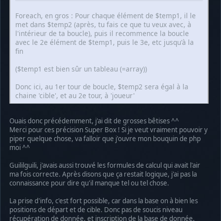
Foreach, en gros : Pour chaque élément de $temp1, il le
met dans $temp2 (après, tu fais ce que tu veux avec, à
l'intérieur de ta boucle), puis il recommence la boucle
avec le 2e élément de $temp1, puis le 3e, etc jusqu'à la
fin
($temp1 est bien sûr un tableau (=array))
Donc ici, au 1er tour de boucle, $temp2 sera égal à la
chaine 'cible', et au 2e tour, à 'joueur'
Ouais donc précédemment, j'ai dit de grosses bêtises ^^
Merci pour ces précision Super Box ! Si je veut vraiment pouvoir y
piper quelque chose, va falloir que j'ouvre mon bouquin de php
moi ^^
Guililguili, j'avais aussi trouvé les formules de calcul qui avait l'air
ma fois correcte. Après disons que ça restait logique, j'ai pas la
connaissance pour dire qu'il manque tel ou tel chose.
La prise d'info, c'est fort possible, car dans la base on à bien les
positions de départ et de cible. Donc pas de soucis niveau
récupération de donnée, et inscription de la base de donnée.