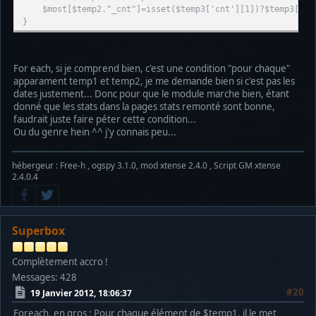
$most[$temp2."_cnt"]=isset($temp3['cnt'][1])?$temp3['cn
}
For each, si je comprend bien, c'est une condition "pour chaque"
apparament temp1 et temp2, je me demande bien si c'est pas les
dates justement... Donc pour que le module marche bien, étant
donné que les stats dans la pages stats remonté sont bonne,
faudrait juste faire péter cette condition...
Ou du genre hein ^^ j'y connais peu...
hébergeur : Free-h , ogspy 3.1.0, mod xtense 2.4.0 , Script GM xtense
2.4.0.4
Superbox
Complètement accro !
Messages: 428
#20
19 Janvier 2012, 18:06:37
Foreach, en gros : Pour chaque élément de $temp1, il le met