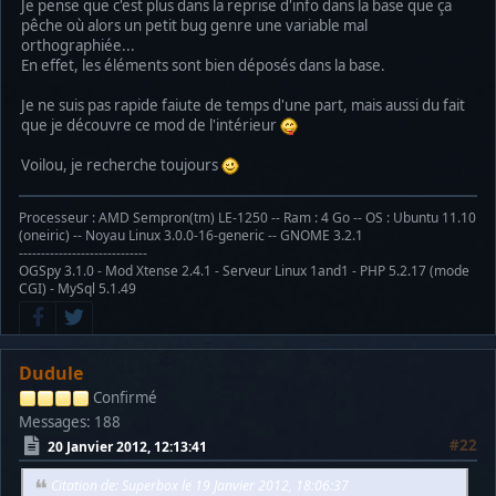
Je pense que c'est plus dans la reprise d'info dans la base que ça
pêche où alors un petit bug genre une variable mal
orthographiée...
En effet, les éléments sont bien déposés dans la base.
Je ne suis pas rapide faiute de temps d'une part, mais aussi du fait
que je découvre ce mod de l'intérieur
Voilou, je recherche toujours
Processeur : AMD Sempron(tm) LE-1250 -- Ram : 4 Go -- OS : Ubuntu 11.10
(oneiric) -- Noyau Linux 3.0.0-16-generic -- GNOME 3.2.1
-----------------------------
OGSpy 3.1.0 - Mod Xtense 2.4.1 - Serveur Linux 1and1 - PHP 5.2.17 (mode
CGI) - MySql 5.1.49
Dudule
Confirmé
Messages: 188
#22
20 Janvier 2012, 12:13:41
Citation de: Superbox le 19 Janvier 2012, 18:06:37