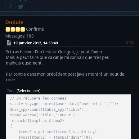
Dudule
Confirmé
Messages: 188
#19
19 Janvier 2012, 14:33:49
Si tu as besoin d'un testeur Guiliguili, je peut t'aider.
Mais je peut faire que ca car je mi connais que très peu
malheureusement.
Par contre dans mon précédent post javais montré un bout de
code
Code
Sélectionner
// On récupére les données
$table_spy=get_spies($user_data['user_id'],"","");
$max_spy=count($table_spy['cible']);
$temp1=array('cible','joueur');
foreach($temp1 as $temp2)
{
$temp3 = get_most($temp2,$table_spy);
$most[$temp2] = $temp3['data'][0];