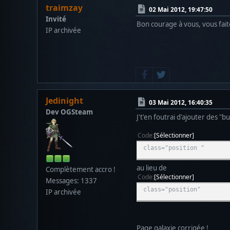
traimzay
02 Mai 2012, 19:47:50
Invité
Bon courage à vous, vous fait
IP archivée
Jedinight
03 Mai 2012, 16:40:35
Dev OGSteam
J't'en foutrai d'ajouter des "bu
Code
Sélectionner
class="position "
au lieu de
Complètement accro !
Code
Sélectionner
Messages: 1337
class="position"
IP archivée
Page galaxie corrigée !