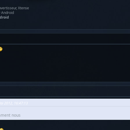
vertisseur, Xtense
y Android
droid
Mai 2012, 16:47:13
omment nous