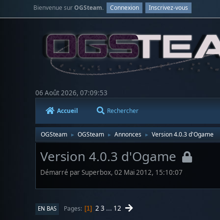
Bienvenue sur
OGSteam
.
Connexion
Inscrivez-vous
06 Août 2026, 07:09:53
Accueil
Rechercher
OGSteam
OGSteam
Annonces
Version 4.0.3 d'Ogame
►
►
►
Version 4.0.3 d'Ogame
Démarré par Superbox, 02 Mai 2012, 15:10:07
2
3
...
12
Pages
EN BAS
1