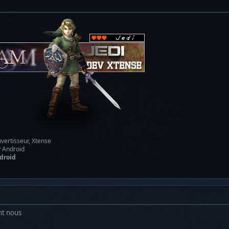
vertisseur, Xtense
y Android
droid
nt nous