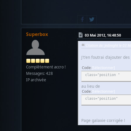
Superbox
03 Mai 2012, 16:48:50
Citation de: Jedinight le 03 
J't'en foutrai d'ajouter des
Complètement accro !
Code
Sélectionner
Messages: 428
class="position "
IP archivée
au lieu de
Code
Sélectionner
class="position"
Page galaxie corrigée !