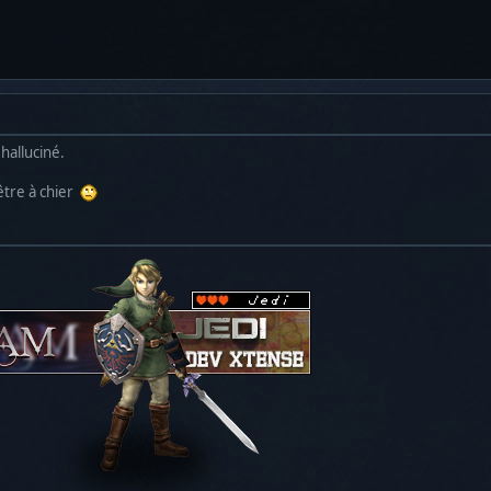
i halluciné.
 être à chier