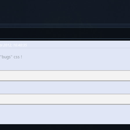
Mai 2012, 16:40:35
 "bugs" css !