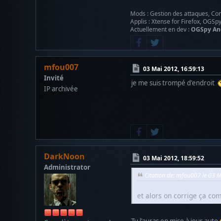
Mods : Gestion des attaques, Con
Applis : Xtense for Firefox, OGSp
Actuellement en dev :
OGSpy An
mfou007
03 Mai 2012, 16:59:13
Invité
je me suis trompé d'endroit
IP archivée
DarkNoon
03 Mai 2012, 18:59:52
Administrator
Citation de: mfou007 le 03 
et alors on corrige ça c