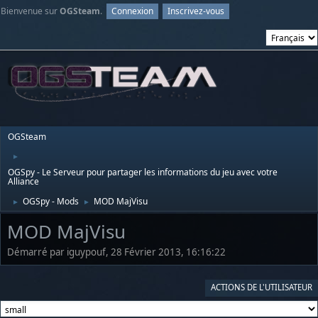
Bienvenue sur
OGSteam
.
Connexion
Inscrivez-vous
OGSteam
►
OGSpy - Le Serveur pour partager les informations du jeu avec votre
Alliance
OGSpy - Mods
MOD MajVisu
►
►
MOD MajVisu
Démarré par iguypouf, 28 Février 2013, 16:16:22
ACTIONS DE L'UTILISATEUR