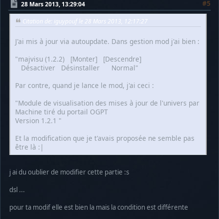
#5
28 Mars 2013, 13:29:04
Citation de: iguypouf le 28 Mars 2013, 12:17:27
J'ai mis à jour via autoupdate. Dans gestion mod j'ai bien :
"majvisu (1.2.2) [Monter] [Descendre]
Désactiver Désinstaller Normal"
Par contre, quand je lance le mod, j'ai ceci :
"Module de visualisation des mises à jour de l'univers par
Machine tiré du portail OGPT
Version 1.2.1 "
Et la modification que je t'avais proposée ne semble pas
être là :|
j ai du oublier de modifier cette partie :s
dsl ...
pour ta modif elle est bien la mais la condition est différente