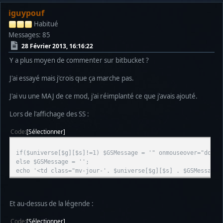
iguypouf
Habitué
Messages: 85
28 Février 2013, 16:16:22
Y a plus moyen de commenter sur bitbucket ?
J'ai essayé mais j'crois que ça marche pas.
J'ai vu une MAJ de ce mod, j'ai réimplanté ce que j'avais ajouté.
Lors de l'affichage des SS :
Code
Sélectionner
if($universe[$g][$s]!=1) $GSMessage = '" onmouseover="docum
else $GSMessage = '';
echo '<td class="mv-jour-'. $universe[$g][$s] . $GSMessage.
Et au-dessus de la légende :
Code
Sélectionner