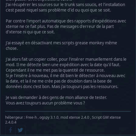
J'ai récupérer les sources sur le trunk sans soucis, et l'installation
c'est passé niquel sans problème d'id ou quoi que se soit.
Par contre l'import automatique des rapports d'expéditions avec
xtense ne ce fait plus. Pas de messages d'erreur de la part
d'xtense ni qui que ce soit.
J'ai essayé en désactivant mes scripts grease monkey même
chose.
J'ai alors fait un copier coller, pour l'insérer manuellement dans le
mod. Il me détecte bien une expédition avec la date qu'il faut.
Cependant il ne me met pas la quantité de ressource.
Si je l'insère à nouveau, il me dit bien le détecter à nouveau avec
la date, et la il ne me crée pas de doublon dans la base de
données donc c'est bon. Mais j'ai toujours pas les ressources.
Je vais demander à des gens de mon alliance de tester.
Vous avez toujours aucun problème vous ?
hébergeur : Free-h , ogspy 3.1.0, mod xtense 2.4.0 , Script GM xtense
2.4.0.4