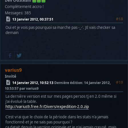
Dev OGSteam
Complètement accro !
Messages: 385
#18
13 Janvier 2012, 00:37:51
Oui et je vois pas pourquoi sa marche pas -_-'. JE vais checker sa
demain
varius9
Invité
#19
14 Janvier 2012, 10:52:13
Dernière édition
: 14 Janvier 2012,
10:53:57 par varius9
La dernière version est sur mes pages persos tj en 2.0 même si
j'ai évolué la table.
http://varius9.free.fr/Divers/expedition-2.0.zip
C'est vrai que le choix de la période dans les stats n'a jamais
fonctionné et je ne sais pas pourquoi ?
ça datait depuis la version originale et je n'ai jamais creusé, mais