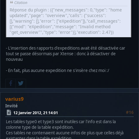
Citation
Réponse du plugin : ({"new_messages": 0,"type": "home
updated","page": "overview","calls": {"success":
[],"warning": [],"error": ["eXpedition"]},"call_messages":
[{"mod": "eXpedition","message": "Invalid method
"get_overview"","type": "error"}],"execution": 2.47})
- L'insertion des rapports d'expeditions avait été désactivée car
tout se passe désormais par Xtense : donc à désactiver de
nouveau
- En fait, plus aucune expedition ne s'insère chez moi :/
varius9
Invité
#16
12 Janvier 2012, 21:14:01
Les tables type0 et type3 sont inutiles car l'info est dans la
colonne type de la table expédition.
Ces tables ne contenaient aucune infos de plus que celles déjà
existantes dans la table expédition.