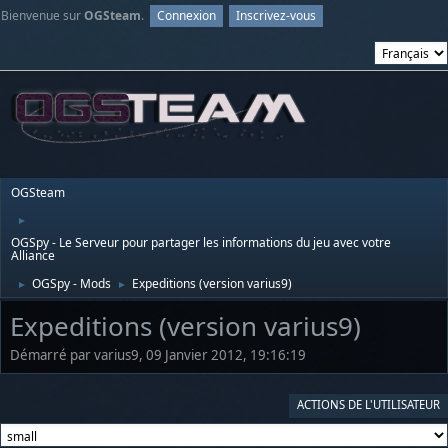
Bienvenue sur
OGSteam
.
Connexion
Inscrivez-vous
OGSteam
►
OGSpy - Le Serveur pour partager les informations du jeu avec votre
Alliance
OGSpy - Mods
Expeditions (version varius9)
►
►
Expeditions (version varius9)
Démarré par varius9, 09 Janvier 2012, 19:16:19
ACTIONS DE L'UTILISATEUR