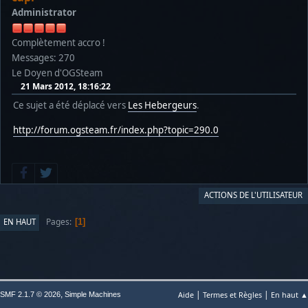
Administrator
Complètement accro !
Messages: 270
Le Doyen d'OGSteam
21 Mars 2012, 18:16:22
Ce sujet a été déplacé vers
Les Hebergeurs
.
http://forum.ogsteam.fr/index.php?topic=290.0
ACTIONS DE L'UTILISATEUR
Pages
EN HAUT
1
|
|
,
Aide
Termes et Règles
En haut ▲
SMF 2.1.7 © 2026
Simple Machines