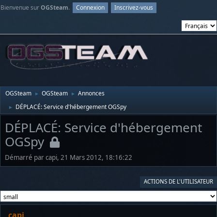
Bienvenue sur
OGSteam
.
Connexion
Inscrivez-vous
OGSteam
OGSteam
Annonces
►
►
DÉPLACÉ: Service d'hébergement OGSpy
►
DÉPLACÉ: Service d'hébergement
OGSpy
Démarré par capi, 21 Mars 2012, 18:16:22
ACTIONS DE L'UTILISATEUR
capi