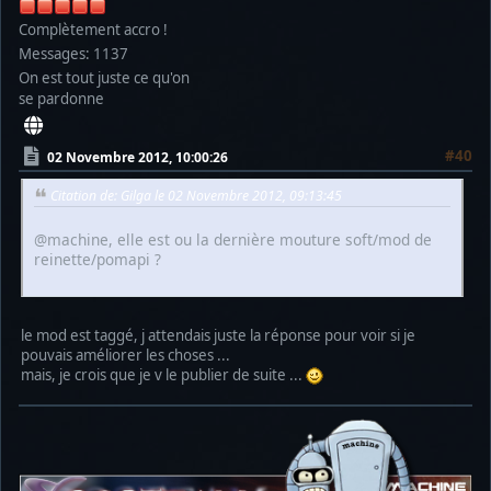
Complètement accro !
Messages: 1137
On est tout juste ce qu'on
se pardonne
#40
02 Novembre 2012, 10:00:26
Citation de: Gilga le 02 Novembre 2012, 09:13:45
@machine, elle est ou la dernière mouture soft/mod de
reinette/pomapi ?
le mod est taggé, j attendais juste la réponse pour voir si je
pouvais améliorer les choses ...
mais, je crois que je v le publier de suite ...