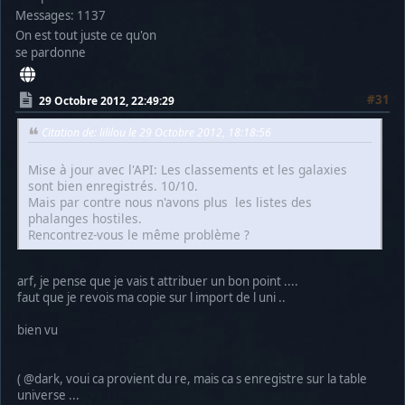
Messages: 1137
On est tout juste ce qu'on
se pardonne
#31
29 Octobre 2012, 22:49:29
Citation de: lililou le 29 Octobre 2012, 18:18:56
Mise à jour avec l'API: Les classements et les galaxies
sont bien enregistrés. 10/10.
Mais par contre nous n'avons plus les listes des
phalanges hostiles.
Rencontrez-vous le même problème ?
arf, je pense que je vais t attribuer un bon point ....
faut que je revois ma copie sur l import de l uni ..
bien vu
( @dark, voui ca provient du re, mais ca s enregistre sur la table
universe ...