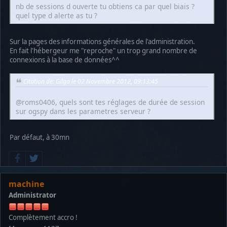
nb de sessions d ouverte tu obtiens ca par quel biais ?
quel type d alerte as tu ?
Sur la pages des informations générales de l'administration.
En fait l'hébergeur me "reproche" un trop grand nombre de
connexions à la base de données^^
Citation de: Gilga le 02 Novembre 2012, 09:13:45
@roms0406, quels sont tes réglages de durée de session
sur ogspy dans les parametres serveur ?
Par défaut, à 30mn
machine
Administrator
Complètement accro !