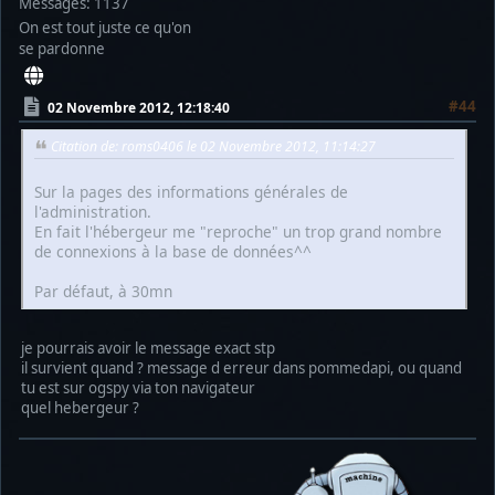
Messages: 1137
On est tout juste ce qu'on
se pardonne
#44
02 Novembre 2012, 12:18:40
Citation de: roms0406 le 02 Novembre 2012, 11:14:27
Sur la pages des informations générales de
l'administration.
En fait l'hébergeur me "reproche" un trop grand nombre
de connexions à la base de données^^
Par défaut, à 30mn
je pourrais avoir le message exact stp
il survient quand ? message d erreur dans pommedapi, ou quand
tu est sur ogspy via ton navigateur
quel hebergeur ?