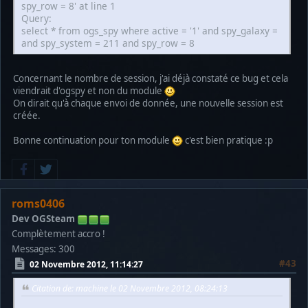
spy_row = 8' at line 1
Query:
select * from ogs_spy where active = '1' and spy_galaxy =
and spy_system = 211 and spy_row = 8
Concernant le nombre de session, j'ai déjà constaté ce bug et cela
viendrait d'ogspy et non du module
On dirait qu'à chaque envoi de donnée, une nouvelle session est
créée.
Bonne continuation pour ton module
c'est bien pratique :p
roms0406
Dev OGSteam
Complètement accro !
Messages: 300
#43
02 Novembre 2012, 11:14:27
Citation de: machine le 02 Novembre 2012, 08:24:13