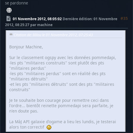
se pardonne
#35
01 Novembre 2012, 08:05:02
Dernière édition
: 01 Novembre
2012, 08:25:27 par machine
Citation de: lililou le 01 Novembre 2012, 07:25:43
Bonjour Machine,
Sur le classement ogspy avec les données pommedapi,
-les pts "militaires construits" sont plutôt des pts
"militaires perdus"
-les pts "militaires perdus" sont en réalité des pts
"militaires détruits"
-et les pts "militaires détruits" sont des pts "militaires
construits"
Je te souhaite bon courage pour remettre ceci dans
l'ordre... bientôt reinette pommedapi sera parfaite, je
n'en doute pas.
La MàJ API galaxie d'ogame a lieu les lundis, je testerai
alors ton correctif