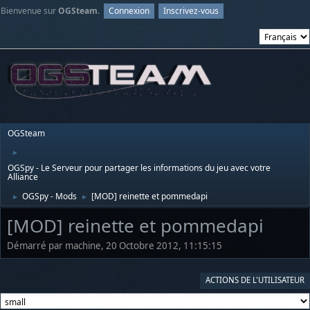
Bienvenue sur
OGSteam
.
Connexion
Inscrivez-vous
OGSteam
►
OGSpy - Le Serveur pour partager les informations du jeu avec votre
Alliance
OGSpy - Mods
[MOD] reinette et pommedapi
►
►
[MOD] reinette et pommedapi
Démarré par machine, 20 Octobre 2012, 11:15:15
ACTIONS DE L'UTILISATEUR