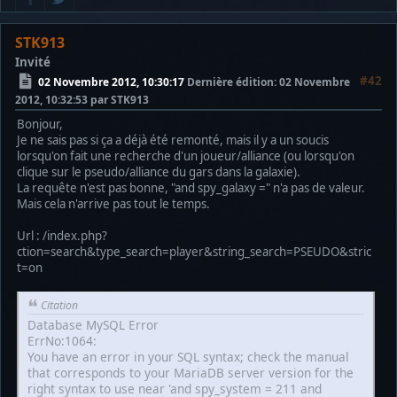
STK913
Invité
#42
02 Novembre 2012, 10:30:17
Dernière édition
: 02 Novembre
2012, 10:32:53 par STK913
Bonjour,
Je ne sais pas si ça a déjà été remonté, mais il y a un soucis
lorsqu'on fait une recherche d'un joueur/alliance (ou lorsqu'on
clique sur le pseudo/alliance du gars dans la galaxie).
La requête n'est pas bonne, "and spy_galaxy =" n'a pas de valeur.
Mais cela n'arrive pas tout le temps.
Url : /index.php?
ction=search&type_search=player&string_search=PSEUDO&stric
t=on
Citation
Database MySQL Error
ErrNo:1064:
You have an error in your SQL syntax; check the manual
that corresponds to your MariaDB server version for the
right syntax to use near 'and spy_system = 211 and