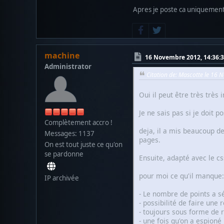
Apres je poste ca uniquement 
machine
16 Novembre 2012, 14:36:
Administrator
Citation de: Mascotte le 16
Oui il peut être très très
Je ne sais pas si je doit 
Complètement accro !
deja, il a mis beaucoup d
Messages: 1137
pages.
On est tout juste ce qu'on
se pardonne
Ensuite, adapté avec le cs
pour moi ce qu'il manque:
IP archivée
- Le nombre de points a s
- possibilité de faire une
- toujours sous forme de 
- une fois qu'on a espioné 