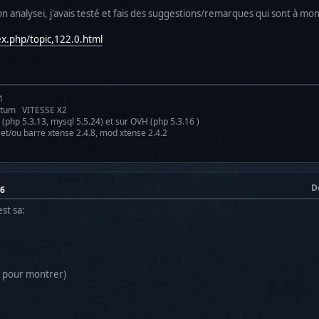
 analysei, j'avais testé et fais des suggestions/remarques qui sont à mon 
ex.php/topic,122.0.html
1
antum VITESSE X2
(php 5.3.13, mysql 5.5.24) et sur OVH (php 5.3.16 )
 et/ou barre xtense 2.4.8, mod xtense 2.4.2
D
16
est sa:
t pour montrer)