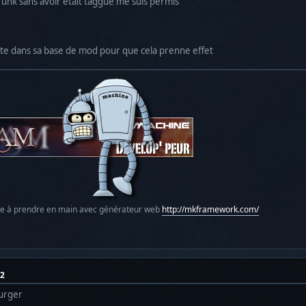
trunk sans avoir était taggué me suis permis
ette dans sa base de mod pour que cela prenne effet
le à prendre en main avec générateur web
http://mkframework.com/
02
burger