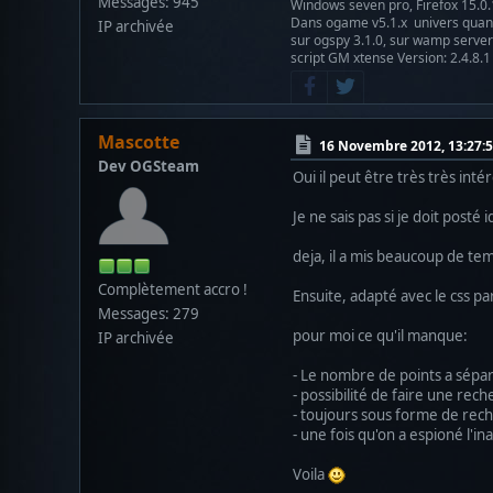
Messages: 945
Windows seven pro, Firefox 15.0.
Dans ogame v5.1.x univers qu
IP archivée
sur ogspy 3.1.0, sur wamp server 
script GM xtense Version: 2.4.8.1
Mascotte
16 Novembre 2012, 13:27:
Dev OGSteam
Oui il peut être très très inté
Je ne sais pas si je doit posté
deja, il a mis beaucoup de te
Complètement accro !
Ensuite, adapté avec le css par
Messages: 279
pour moi ce qu'il manque:
IP archivée
- Le nombre de points a sépa
- possibilité de faire une rech
- toujours sous forme de rec
- une fois qu'on a espioné l'in
Voila