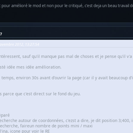
pour amélioré le mod et non pour le critiqué, c'est deja un beau travail d
37
 Novembre 2012, 13:27:54
 intéressent, sauf qu'il manque pas mal de choses et je pense qu'il v'a
posté idée mes idée amélioration.
e temps, environ 30s avant d'ouvrir la page (car il y avait beaucoup 
s parce que c'est direct sur le fond du jeu.
éparé
 recherche autour de coordonnées, c'ezst a dire, je dit position 3;400, 
recherche, faireun nombre de points mini / maxi
l'ina, icone pour voir le RE