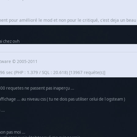
ent pour amélioré le mod et non pour le critiqué, c'est deja un beau 
ai chez ovh
tware © 2005-2011
6 sec (PHP : 1.379 / SQL : 20.618) [13967 requéte(s)]
0 requetes ne passent pas inaperçu ...
fichage ... au niveau css ( tu ne dois pas utiliser celui de l ogsteam )
...
on pas moi ...