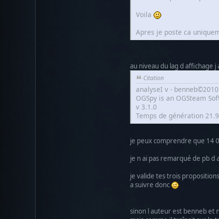
Voila
Apres je poste ca uniquem
au niveau du lag d affichage j 
Citation
analyseI v - benneb©2010
OGSpy is an OGSteam Sof
v 3.1.0
Temps de génération 21.99
je peux comprendre que 14 00
je n ai pas remarqué de pb d af
je valide tes trois propositions 
a suivre donc
sinon l auteur est benneb et n