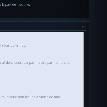
e la part de machine.
#3
 falloir du temps.
d'ina) donc pourquoi pas mettre par nombre de
il m'indique tout les ina a 500ss de moi