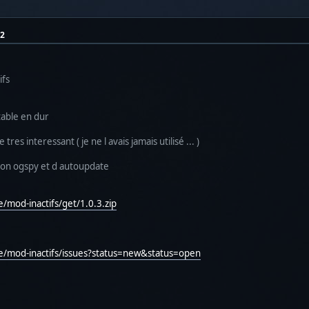
22
ifs
able en dur
tres interessant ( je ne l avais jamais utilisé ... )
sion ogspy et d autoupdate
/mod-inactifs/get/1.0.3.zip
ne/mod-inactifs/issues?status=new&status=open