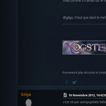
mais comme il traînait sur le 
@gilga, il faut que dark le m
Framework php sécurisé et simp
Gilga
16 Novembre 2012, 14:42:
c'est ok par autopupdate bit