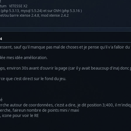
1
antum VITESSE X2
(php 5.3.13, mysql 5.5.24) et sur OVH (php 5.3.16 )
 et/ou barre xtense 2.4.8, mod xtense 2.4.2
54
ressent, sauf qu'il manque pas mal de choses et je pense qu'il v'a falloir d
 idée mes idée amélioration.
mps, environ 30s avant d'ouvrir la page (car il y avait beaucoup d'ina) d
ce que c'est direct sur le fond du jeu.
ré
erche autour de coordonnées, c'ezst a dire, je dit position 3;400, il m'indi
herche, faireun nombre de points mini / maxi
a, icone pour voir le RE