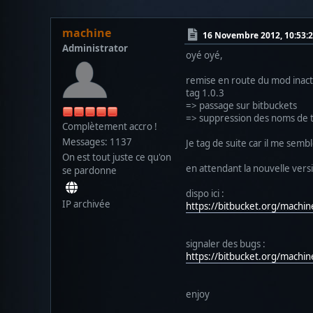
machine
16 Novembre 2012, 10:53:
Administrator
oyé oyé,
remise en route du mod inact
tag 1.0.3
=> passage sur bitbuckets
=> suppression des noms de t
Complètement accro !
Messages: 1137
Je tag de suite car il me semble 
On est tout juste ce qu'on
en attendant la nouvelle ver
se pardonne
dispo ici :
IP archivée
https://bitbucket.org/machine
signaler des bugs :
https://bitbucket.org/machi
enjoy