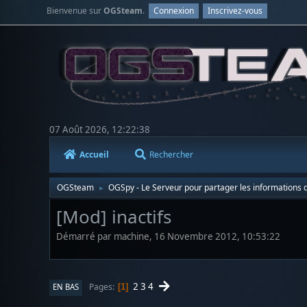
Bienvenue sur
OGSteam
.
Connexion
Inscrivez-vous
07 Août 2026, 12:22:38
Accueil
Rechercher
OGSteam
OGSpy - Le Serveur pour partager les informations d
►
[Mod] inactifs
Démarré par machine, 16 Novembre 2012, 10:53:22
2
3
4
Pages
EN BAS
1