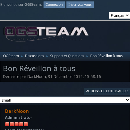
Bienvenue sur
OGSteam
.
Connexion
Inscrivez-vous
OGSteam
Discussions
Support et Questions
Bon Réveillon à tous
►
►
►
Bon Réveillon à tous
Démarré par DarkNoon, 31 Décembre 2012, 15:58:16
ACTIONS DE L'UTILISATEUR
DarkNoon
Administrator