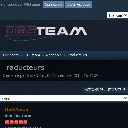
Bienvenue sur
OGSteam
.
Connexion
Inscrivez-vous
OGSteam
OGSteam
Annonces
Traducteurs
►
►
►
Traducteurs
Démarré par DarkNoon, 08 Novembre 2015, 16:11:22
ACTIONS DE L'UTILISATEUR
DarkNoon
Administrator